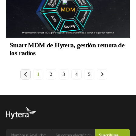
Smart MDM de Hytera, gestión remota de
los radios
1
2
3
4
5