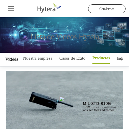
Contáctenos
Lista de Videos Hytera
Todas
Nuestra empresa
Casos de Éxito
Productos
Industr