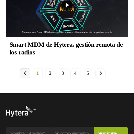
Smart MDM de Hytera, gestión remota de
los radios
1
2
3
4
5