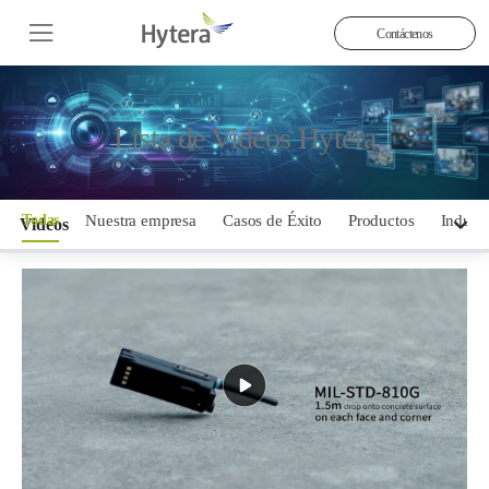
Contáctenos
Lista de Videos Hytera
Todas
Nuestra empresa
Casos de Éxito
Productos
Industr