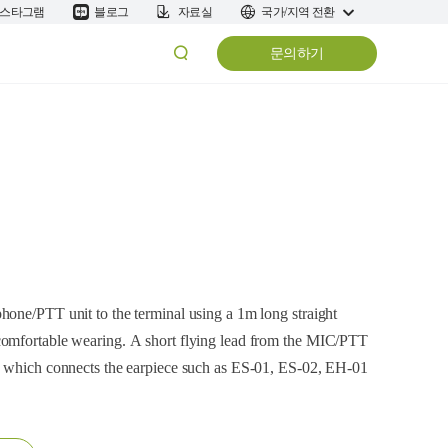
스타그램
블로그
자료실
국가/지역 전환
문의하기
hone/PTT unit to the terminal using a 1m long straight
comfortable wearing. A short flying lead from the MIC/PTT
, which connects the earpiece such as ES-01, ES-02, EH-01