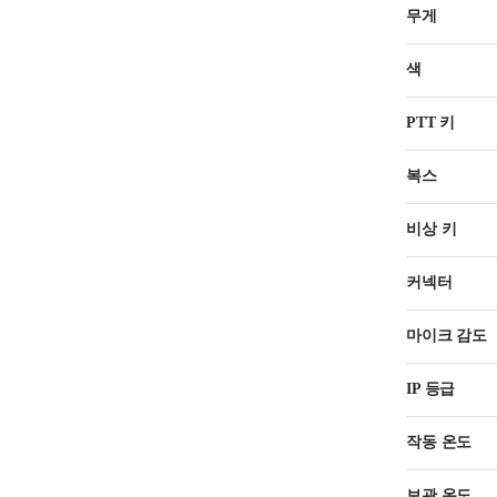
무게
색
PTT 키
복스
비상 키
커넥터
마이크 감도
IP 등급
작동 온도
보관 온도