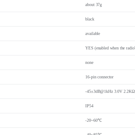
about 37g
black
available
YES (enabled when the radio
none
16-pin connector
-45±3dB@1kHz 3.0V 2.2KΩ
IP54
-20~60℃
-40~85℃