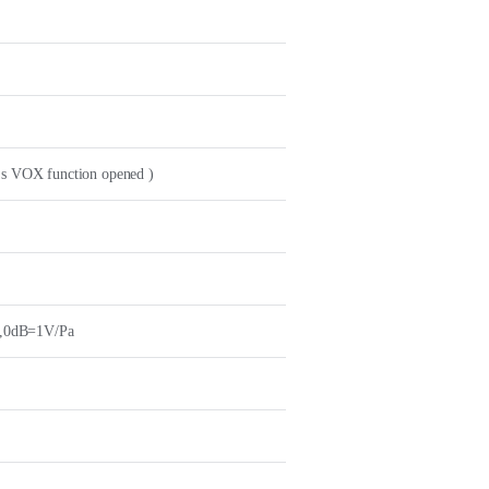
's VOX function opened )
,0dB=1V/Pa