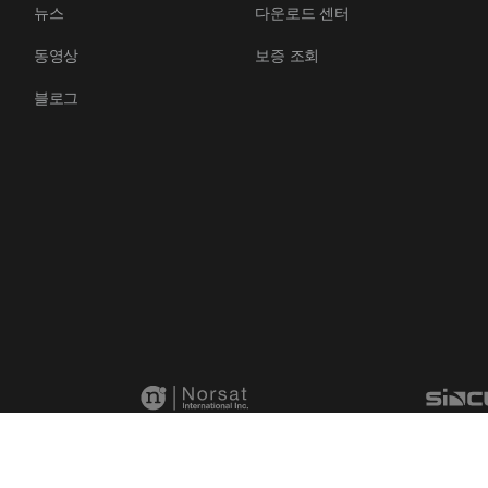
뉴스
다운로드 센터
동영상
보증 조회
블로그
rved
Yue ICP Ref.No.2022107854