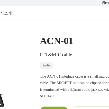
인
회사소개
ACN-01
PTT&MIC cable
Audio
The ACN-01 interface cable is a small microp
cable. The MIC/PTT unit can be clipped for 
is terminated with a 3.5mm audio jack socket
or EH-02.