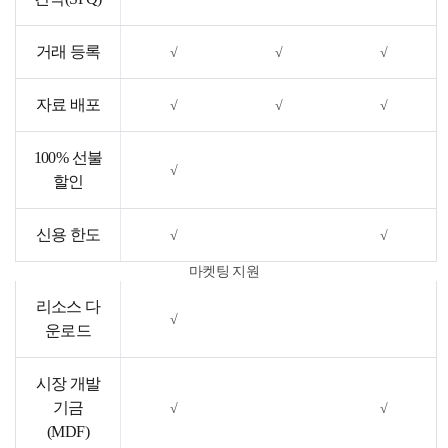
거래 등록
√
√
√
자료 배포
√
√
√
100% 선불
√
할인
신용 한도
√
√
마켓팅 지원
리소스 다
√
운로드
시장 개발
기금
√
√
(MDF)