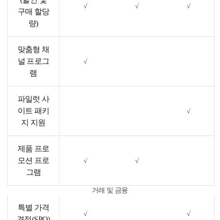
√
√
√
구매 할당
량)
맞춤형 채
널 프로그
√
램
파일럿 사
이트 패키
√
지 지원
제품 프로
모션 프로
√
√
그램
거래 및 금융
특별 가격
√
√
견적(SPQ)