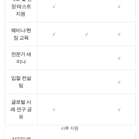
장 테스트
√
√
지원
웨비나/현
√
√
√
장 교육
전문가 세
√
미나
입찰 컨설
√
팅
글로벌 사
례 연구 공
√
√
유
사후 지원