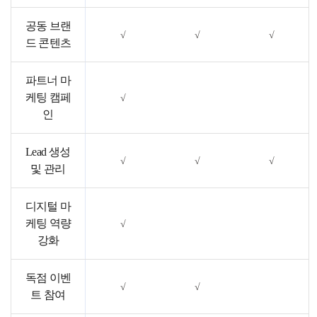
공동 브랜
√
√
√
드 콘텐츠
파트너 마
케팅 캠페
√
인
Lead 생성
√
√
√
및 관리
디지털 마
케팅 역량
√
강화
독점 이벤
√
√
트 참여