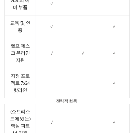
ASF의 예
√
비 부품
교육 및 인
√
√
증
헬프 데스
크 온라인
√
√
√
지원
지정 프로
젝트 7x24
√
핫라인
전략적 협동
(쇼트리스
트에 있는)
√
√
핵심 파트
너 지원