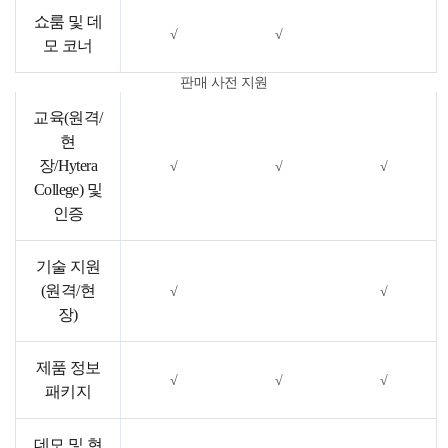
쇼룸 및 데
√
√
모 코너
판매 사전 지원
교육(원격/
현
장/Hytera
√
√
√
College) 및
인증
기술 지원
(원격/현
√
√
장)
제품 정보
√
√
√
패키지
데모 및 현