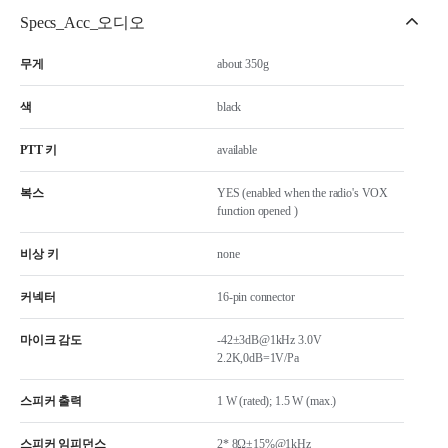
Specs_Acc_오디오
무게
about 350g
색
black
PTT 키
available
복스
YES (enabled when the radio's VOX
function opened )
비상 키
none
커넥터
16-pin connector
마이크 감도
-42±3dB@1kHz 3.0V
2.2K,0dB=1V/Pa
스피커 출력
1 W (rated); 1.5 W (max.)
스피커 임피던스
2* 8Ω±15%@1kHz