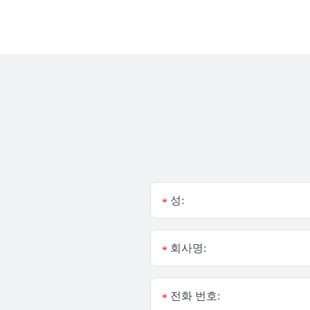
성:
*
회사명:
*
전화 번호:
*