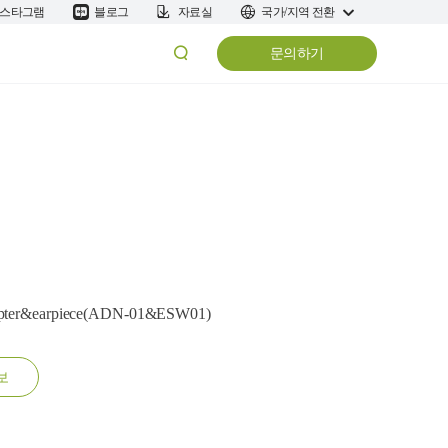
스타그램
블로그
자료실
국가/지역 전환
문의하기
 adapter&earpiece(ADN-01&ESW01)
보