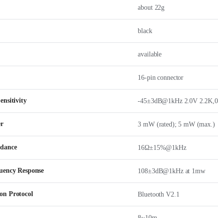
about 22g
black
available
16-pin connector
nsitivity
-45±3dB@1kHz 2.0V 2.2K,
er
3 mW (rated); 5 mW (max.)
edance
16Ω±15%@1kHz
uency Response
108±3dB@1kHz at 1mw
n Protocol
Bluetooth V2.1
8~10m