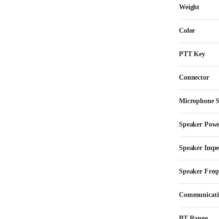
Weight
Color
PTT Key
Connector
Microphone Se
Speaker Pow
Speaker Imp
Speaker Freq
Communicatio
BT Range