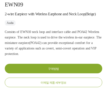
EWN09
2-wire Earpiece with Wireless Earphone and Neck Loop(Beige)
Audio
Consists of EWN10 neck loop and interface cable and POA42 Wireless
earpiece. The neck loop is used to drive the wireless in-ear earpiece. The
miniature earpiece(POA42) can provide exceptional comfort for a
variety of applications such as covert, semi-covert operation and VIP
protection.
구매방법
이메일 제품 세부정보