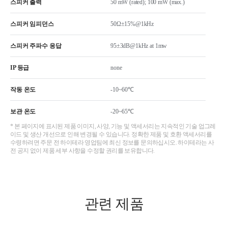
스피커 출력
50 mW (rated); 100 mW (max.)
스피커 임피던스
50Ω±15%@1kHz
스피커 주파수 응답
95±3dB@1kHz at 1mw
IP 등급
none
작동 온도
-10~60℃
보관 온도
-20~65℃
* 본 페이지에 표시된 제품 이미지, 사양, 기능 및 액세서리는 지속적인 기술 업그레
이드 및 생산 개선으로 인해 변경될 수 있습니다. 정확한 제품 및 호환 액세서리를
수령하려면 주문 전 하이테라 영업팀에 최신 정보를 문의하십시오. 하이테라는 사
전 공지 없이 제품 세부 사항을 수정할 권리를 보유합니다.
관련 제품