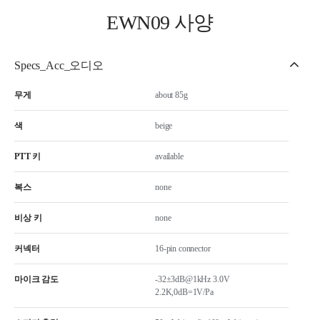
EWN09 사양
Specs_Acc_오디오
무게
about 85g
색
beige
PTT 키
available
복스
none
비상 키
none
커넥터
16-pin connector
마이크 감도
-32±3dB@1kHz 3.0V
2.2K,0dB=1V/Pa