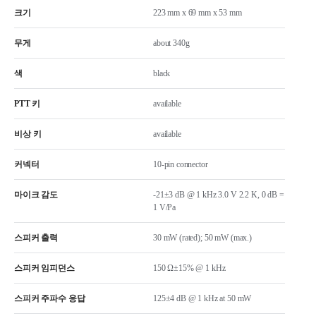
크기
223 mm x 69 mm x 53 mm
무게
about 340g
색
black
PTT 키
available
비상 키
available
커넥터
10-pin connector
마이크 감도
-21±3 dB @ 1 kHz 3.0 V 2.2 K, 0 dB =
1 V/Pa
스피커 출력
30 mW (rated); 50 mW (max.)
스피커 임피던스
150 Ω±15% @ 1 kHz
스피커 주파수 응답
125±4 dB @ 1 kHz at 50 mW