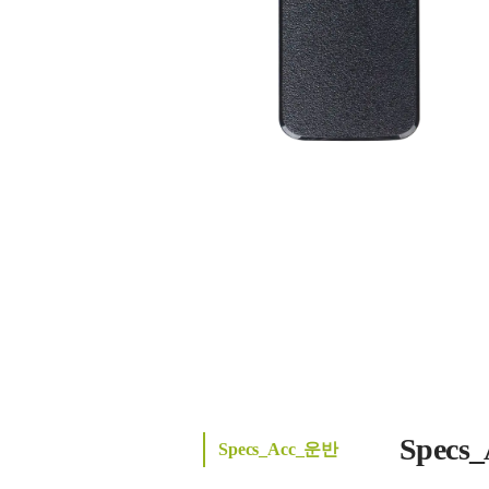
Specs
Specs_Acc_운반