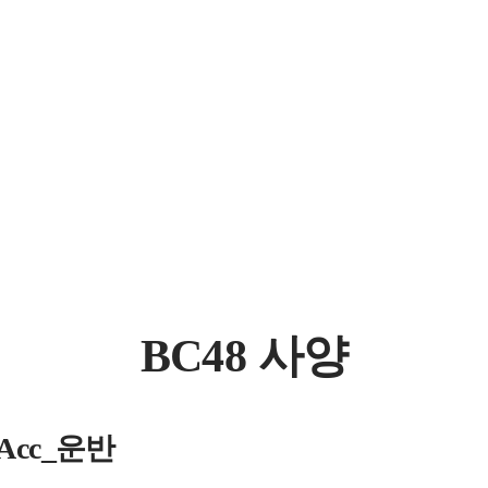
BC48 사양
_Acc_운반