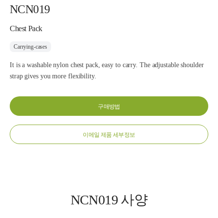
NCN019
Chest Pack
Carrying-cases
It is a washable nylon chest pack, easy to carry. The adjustable shoulder
strap gives you more flexibility.
구매방법
이메일 제품 세부정보
NCN019 사양