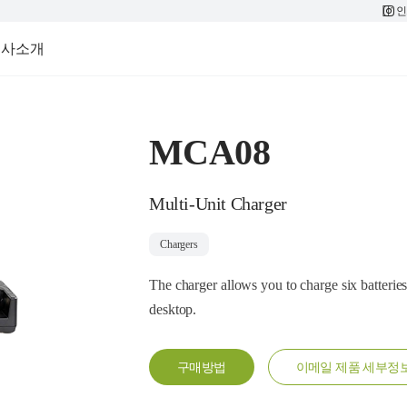
인
회사소개
MCA08
Multi-Unit Charger
Chargers
The charger allows you to charge six batteries 
desktop.
구매방법
이메일 제품 세부정