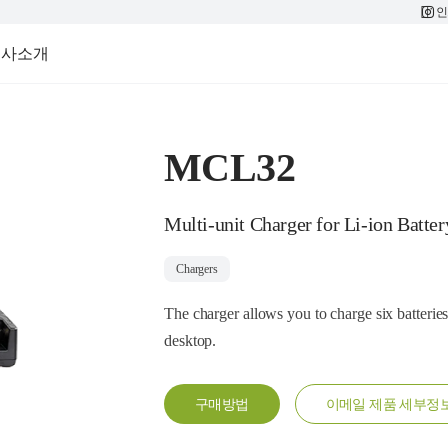
인
회사소개
MCL32
Multi-unit Charger for Li-ion Batter
Chargers
The charger allows you to charge six batteries 
desktop.
구매방법
이메일 제품 세부정