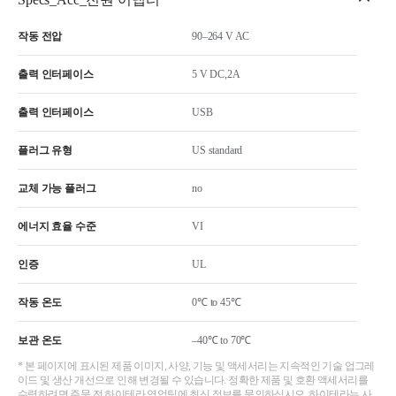
작동 전압
90–264 V AC
출력 인터페이스
5 V DC,2A
출력 인터페이스
USB
플러그 유형
US standard
교체 가능 플러그
no
에너지 효율 수준
VI
인증
UL
작동 온도
0℃ to 45℃
보관 온도
–40℃ to 70℃
* 본 페이지에 표시된 제품 이미지, 사양, 기능 및 액세서리는 지속적인 기술 업그레
이드 및 생산 개선으로 인해 변경될 수 있습니다. 정확한 제품 및 호환 액세서리를
수령하려면 주문 전 하이테라 영업팀에 최신 정보를 문의하십시오. 하이테라는 사