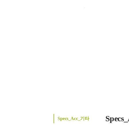
Specs
Specs_Acc_기타