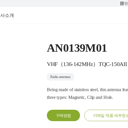
인
회사소개
AN0139M01
VHF（136-142MHz）TQC-150AII
Radio-antennas
Being made of stainless steel, this antenna fea
three types: Magnetic, Clip and Hole.
구매방법
이메일 제품 세부정