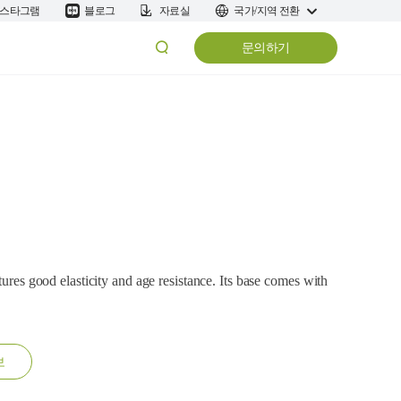
스타그램
블로그
자료실
국가/지역 전환
문의하기
tures good elasticity and age resistance. Its base comes with
보