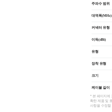
주파수 범위
대역폭(MHz)
커넥터 유형
이득(dBi)
유형
장착 유형
크기
케이블 길이
* 본 페이지에
확한 제품 및 
사항을 수정할