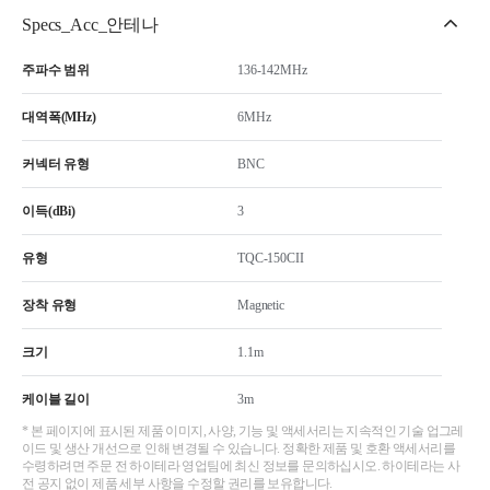
Specs_Acc_안테나
주파수 범위
136-142MHz
대역폭(MHz)
6MHz
커넥터 유형
BNC
이득(dBi)
3
유형
TQC-150CII
장착 유형
Magnetic
크기
1.1m
케이블 길이
3m
* 본 페이지에 표시된 제품 이미지, 사양, 기능 및 액세서리는 지속적인 기술 업그레
이드 및 생산 개선으로 인해 변경될 수 있습니다. 정확한 제품 및 호환 액세서리를
수령하려면 주문 전 하이테라 영업팀에 최신 정보를 문의하십시오. 하이테라는 사
전 공지 없이 제품 세부 사항을 수정할 권리를 보유합니다.