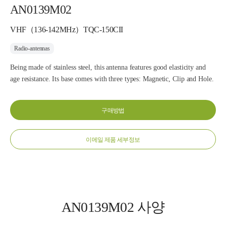
AN0139M02
VHF（136-142MHz）TQC-150CII
Radio-antennas
Being made of stainless steel, this antenna features good elasticity and
age resistance. Its base comes with three types: Magnetic, Clip and Hole.
구매방법
이메일 제품 세부정보
AN0139M02 사양