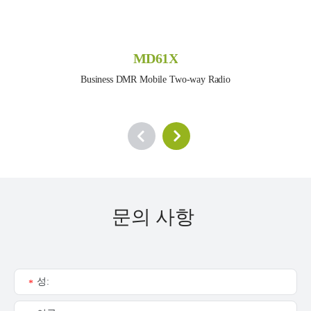
MD61X
Business DMR Mobile Two-way Radio
문의 사항
성:
*