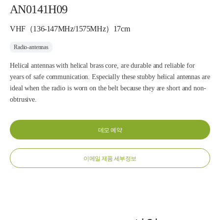
AN0141H09
VHF（136-147MHz/1575MHz）17cm
Radio-antennas
Helical antennas with helical brass core, are durable and reliable for
years of safe communication. Especially these stubby helical antennas are
ideal when the radio is worn on the belt because they are short and non-
obtrusive.
데모 예약
이메일 제품 세부정보