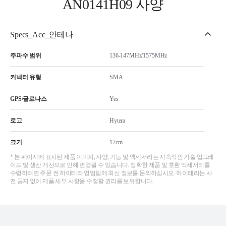
AN0141H09 사양
Specs_Acc_안테나
주파수 범위
136-147MHz/1575MHz
커넥터 유형
SMA
GPS/글로나스
Yes
로고
Hytera
크기
17cm
* 본 페이지에 표시된 제품 이미지, 사양, 기능 및 액세서리는 지속적인 기술 업그레
이드 및 생산 개선으로 인해 변경될 수 있습니다. 정확한 제품 및 호환 액세서리를
수령하려면 주문 전 하이테라 영업팀에 최신 정보를 문의하십시오. 하이테라는 사
전 공지 없이 제품 세부 사항을 수정할 권리를 보유합니다.