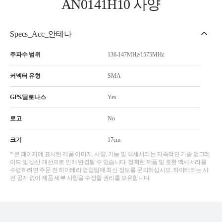
AN0141H10 사양
Specs_Acc_안테나
주파수 범위
136-147MHz/1575MHz
커넥터 유형
SMA
GPS/글로나스
Yes
로고
No
크기
17cm
* 본 페이지에 표시된 제품 이미지, 사양, 기능 및 액세서리는 지속적인 기술 업그레
이드 및 생산 개선으로 인해 변경될 수 있습니다. 정확한 제품 및 호환 액세서리를
수령하려면 주문 전 하이테라 영업팀에 최신 정보를 문의하십시오. 하이테라는 사
전 공지 없이 제품 세부 사항을 수정할 권리를 보유합니다.