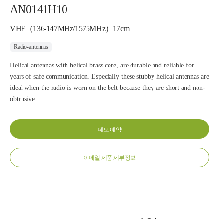
AN0141H10
VHF（136-147MHz/1575MHz）17cm
Radio-antennas
Helical antennas with helical brass core, are durable and reliable for
years of safe communication. Especially these stubby helical antennas are
ideal when the radio is worn on the belt because they are short and non-
obtrusive.
데모 예약
이메일 제품 세부정보