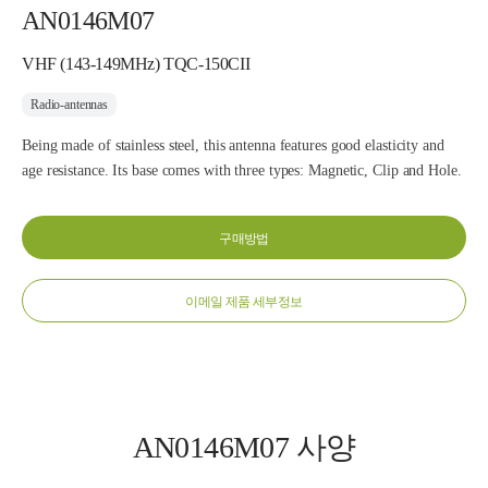
AN0146M07
VHF (143-149MHz) TQC-150CII
Radio-antennas
Being made of stainless steel, this antenna features good elasticity and
age resistance. Its base comes with three types: Magnetic, Clip and Hole.
구매방법
이메일 제품 세부정보
AN0146M07 사양