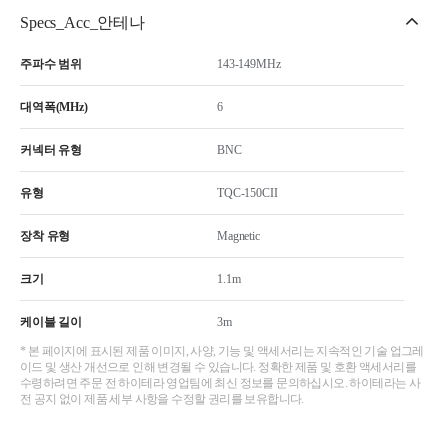
Specs_Acc_안테나
주파수 범위
143-149MHz
대역폭(MHz)
6
커넥터 유형
BNC
유형
TQC-150CII
장착 유형
Magnetic
크기
1.1m
케이블 길이
3m
* 본 페이지에 표시된 제품 이미지, 사양, 기능 및 액세서리는 지속적인 기술 업그레
이드 및 생산 개선으로 인해 변경될 수 있습니다. 정확한 제품 및 호환 액세서리를
수령하려면 주문 전 하이테라 영업팀에 최신 정보를 문의하십시오. 하이테라는 사
전 공지 없이 제품 세부 사항을 수정할 권리를 보유합니다.