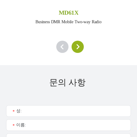
MD61X
Business DMR Mobile Two-way Radio
문의 사항
성:
*
이름:
*