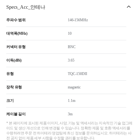
Specs_Acc_안테나
주파수 범위
146-156MHz
대역폭(MHz)
10
커넥터 유형
BNC
이득(dBi)
3.65
유형
TQC-150DII
장착 유형
magnetic
크기
1.1m
케이블 길이
3m
* 본 페이지에 표시된 제품 이미지, 사양, 기능 및 액세서리는 지속적인 기술 업그레
이드 및 생산 개선으로 인해 변경될 수 있습니다. 정확한 제품 및 호환 액세서리를
수령하려면 주문 전 하이테라 영업팀에 최신 정보를 문의하십시오. 하이테라는 사
전 공지 없이 제품 세부 사항을 수정할 권리를 보유합니다.