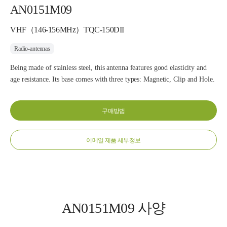
AN0151M09
VHF（146-156MHz）TQC-150DII
Radio-antennas
Being made of stainless steel, this antenna features good elasticity and
age resistance. Its base comes with three types: Magnetic, Clip and Hole.
구매방법
이메일 제품 세부정보
AN0151M09 사양