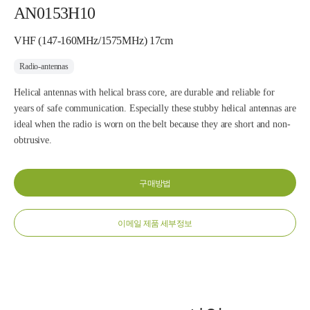
AN0153H10
VHF (147-160MHz/1575MHz) 17cm
Radio-antennas
Helical antennas with helical brass core, are durable and reliable for
years of safe communication. Especially these stubby helical antennas are
ideal when the radio is worn on the belt because they are short and non-
obtrusive.
구매방법
이메일 제품 세부정보