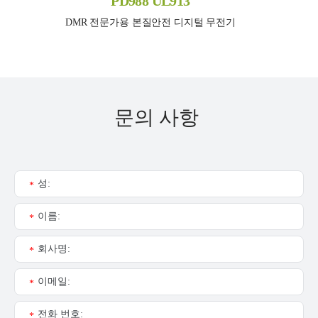
PD988 UL913
DMR 전문가용 본질안전 디지털 무전기
문의 사항
성:
*
이름:
*
회사명:
*
이메일:
*
전화 번호:
*