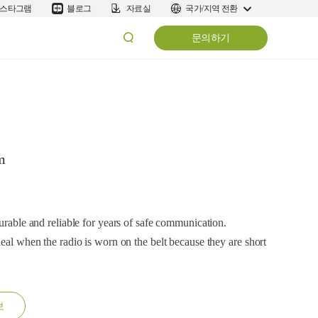
스타그램
블로그
자료실
국가/지역 전환
문의하기
m
durable and reliable for years of safe communication.
deal when the radio is worn on the belt because they are short
보