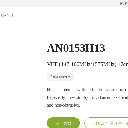
인
회사소개
AN0153H13
VHF (147-160MHz/1575MHz) 17c
Radio-antennas
Helical antennas with helical brass core, are 
Especially these stubby helical antennas are i
and non-obtrusive.
구매방법
이메일 제품 세부정