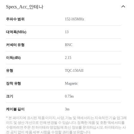
Specs_Acc_안테나
주파수 범위
152-165MHz
대역폭(MHz)
13
커넥터 유형
BNC
이득(dBi)
2.15
유형
TQC-150AII
장착 유형
Magnetic
크기
0.75m
케이블 길이
3m
* 본 페이지에 표시된 제품 이미지, 사양, 기능 및 액세서리는 지속적인 기술 업그레
이드 및 생산 개선으로 인해 변경될 수 있습니다. 정확한 제품 및 호환 액세서리를
수령하려면 주문 전 하이테라 영업팀에 최신 정보를 문의하십시오. 하이테라는 사
전 공지 없이 제품 세부 사항을 수정할 권리를 보유합니다.