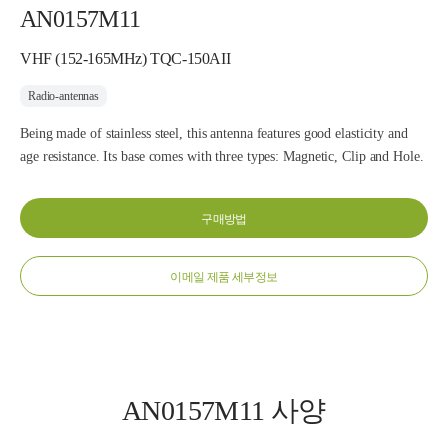
AN0157M11
VHF (152-165MHz) TQC-150AII
Radio-antennas
Being made of stainless steel, this antenna features good elasticity and
age resistance. Its base comes with three types: Magnetic, Clip and Hole.
구매방법
이메일 제품 세부정보
AN0157M11 사양