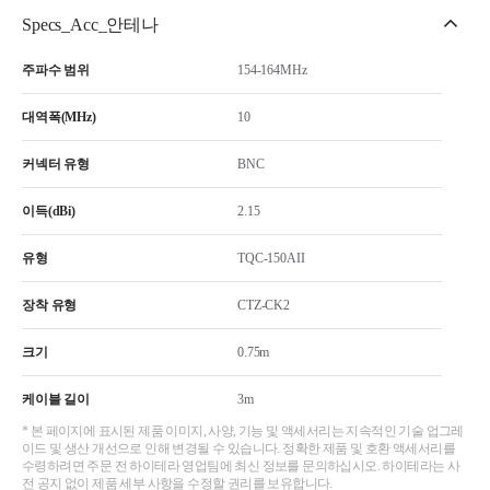
Specs_Acc_안테나
주파수 범위
154-164MHz
대역폭(MHz)
10
커넥터 유형
BNC
이득(dBi)
2.15
유형
TQC-150AII
장착 유형
CTZ-CK2
크기
0.75m
케이블 길이
3m
* 본 페이지에 표시된 제품 이미지, 사양, 기능 및 액세서리는 지속적인 기술 업그레
이드 및 생산 개선으로 인해 변경될 수 있습니다. 정확한 제품 및 호환 액세서리를
수령하려면 주문 전 하이테라 영업팀에 최신 정보를 문의하십시오. 하이테라는 사
전 공지 없이 제품 세부 사항을 수정할 권리를 보유합니다.