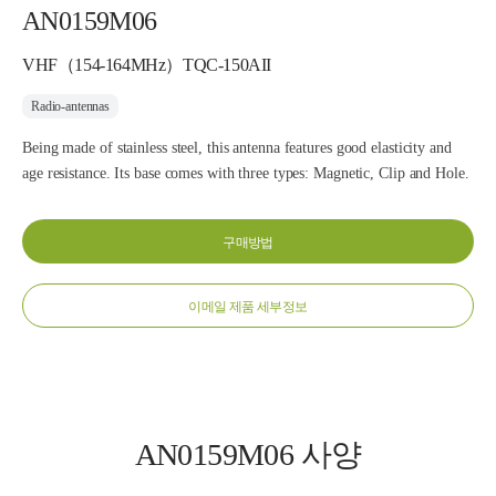
AN0159M06
VHF（154-164MHz）TQC-150AII
Radio-antennas
Being made of stainless steel, this antenna features good elasticity and
age resistance. Its base comes with three types: Magnetic, Clip and Hole.
구매방법
이메일 제품 세부정보
AN0159M06 사양