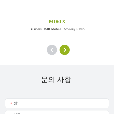
MD61X
Business DMR Mobile Two-way Radio
문의 사항
성:
*