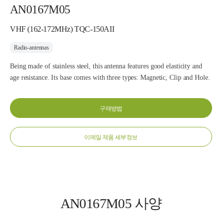
AN0167M05
VHF (162-172MHz) TQC-150AII
Radio-antennas
Being made of stainless steel, this antenna features good elasticity and
age resistance. Its base comes with three types: Magnetic, Clip and Hole.
구매방법
이메일 제품 세부정보
AN0167M05 사양