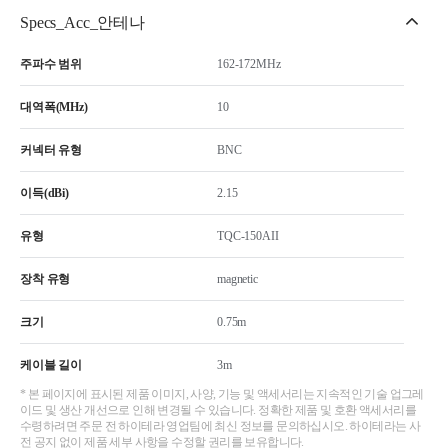
Specs_Acc_안테나
주파수 범위
162-172MHz
대역폭(MHz)
10
커넥터 유형
BNC
이득(dBi)
2.15
유형
TQC-150AII
장착 유형
magnetic
크기
0.75m
케이블 길이
3m
* 본 페이지에 표시된 제품 이미지, 사양, 기능 및 액세서리는 지속적인 기술 업그레
이드 및 생산 개선으로 인해 변경될 수 있습니다. 정확한 제품 및 호환 액세서리를
수령하려면 주문 전 하이테라 영업팀에 최신 정보를 문의하십시오. 하이테라는 사
전 공지 없이 제품 세부 사항을 수정할 권리를 보유합니다.