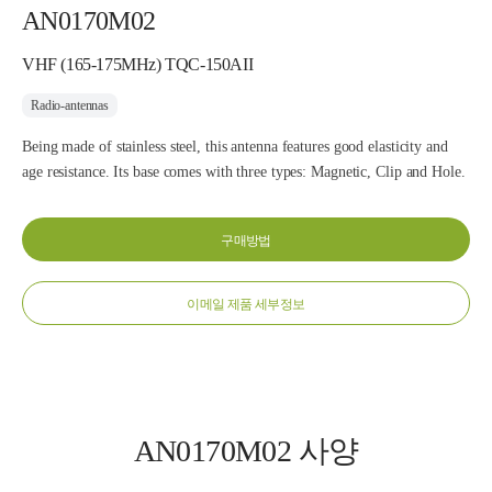
AN0170M02
VHF (165-175MHz) TQC-150AII
Radio-antennas
Being made of stainless steel, this antenna features good elasticity and
age resistance. Its base comes with three types: Magnetic, Clip and Hole.
구매방법
이메일 제품 세부정보
AN0170M02 사양