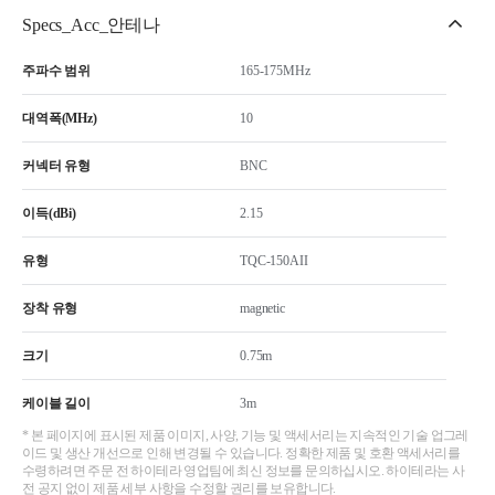
Specs_Acc_안테나
주파수 범위
165-175MHz
대역폭(MHz)
10
커넥터 유형
BNC
이득(dBi)
2.15
유형
TQC-150AII
장착 유형
magnetic
크기
0.75m
케이블 길이
3m
* 본 페이지에 표시된 제품 이미지, 사양, 기능 및 액세서리는 지속적인 기술 업그레
이드 및 생산 개선으로 인해 변경될 수 있습니다. 정확한 제품 및 호환 액세서리를
수령하려면 주문 전 하이테라 영업팀에 최신 정보를 문의하십시오. 하이테라는 사
전 공지 없이 제품 세부 사항을 수정할 권리를 보유합니다.