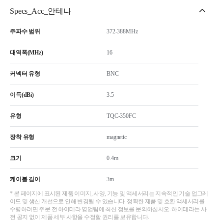
Specs_Acc_안테나
주파수 범위
372-388MHz
대역폭(MHz)
16
커넥터 유형
BNC
이득(dBi)
3.5
유형
TQC-350FC
장착 유형
magnetic
크기
0.4m
케이블 길이
3m
* 본 페이지에 표시된 제품 이미지, 사양, 기능 및 액세서리는 지속적인 기술 업그레
이드 및 생산 개선으로 인해 변경될 수 있습니다. 정확한 제품 및 호환 액세서리를
수령하려면 주문 전 하이테라 영업팀에 최신 정보를 문의하십시오. 하이테라는 사
전 공지 없이 제품 세부 사항을 수정할 권리를 보유합니다.