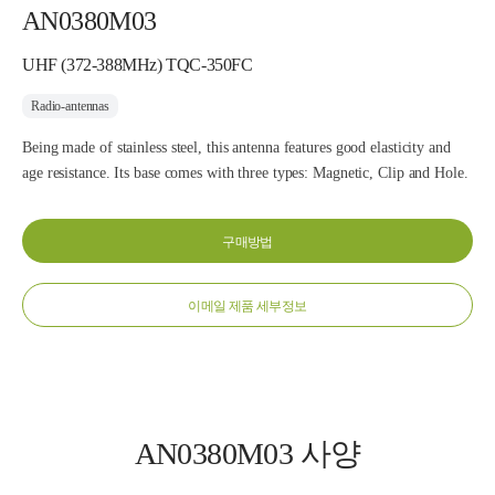
AN0380M03
UHF (372-388MHz) TQC-350FC
Radio-antennas
Being made of stainless steel, this antenna features good elasticity and
age resistance. Its base comes with three types: Magnetic, Clip and Hole.
구매방법
이메일 제품 세부정보
AN0380M03 사양