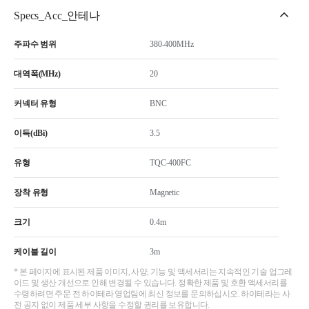
Specs_Acc_안테나
주파수 범위
380-400MHz
대역폭(MHz)
20
커넥터 유형
BNC
이득(dBi)
3.5
유형
TQC-400FC
장착 유형
Magnetic
크기
0.4m
케이블 길이
3m
* 본 페이지에 표시된 제품 이미지, 사양, 기능 및 액세서리는 지속적인 기술 업그레
이드 및 생산 개선으로 인해 변경될 수 있습니다. 정확한 제품 및 호환 액세서리를
수령하려면 주문 전 하이테라 영업팀에 최신 정보를 문의하십시오. 하이테라는 사
전 공지 없이 제품 세부 사항을 수정할 권리를 보유합니다.