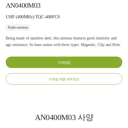
AN0400M03
UHF (400MHz) TQC-400FCS
Radio-antennas
Being made of stainless steel, this antenna features good elasticity and
age resistance. Its base comes with three types: Magnetic, Clip and Hole.
구매방법
이메일 제품 세부정보
AN0400M03 사양