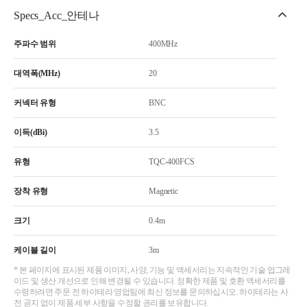
Specs_Acc_안테나
주파수 범위
400MHz
대역폭(MHz)
20
커넥터 유형
BNC
이득(dBi)
3.5
유형
TQC-400FCS
장착 유형
Magnetic
크기
0.4m
케이블 길이
3m
* 본 페이지에 표시된 제품 이미지, 사양, 기능 및 액세서리는 지속적인 기술 업그레
이드 및 생산 개선으로 인해 변경될 수 있습니다. 정확한 제품 및 호환 액세서리를
수령하려면 주문 전 하이테라 영업팀에 최신 정보를 문의하십시오. 하이테라는 사
전 공지 없이 제품 세부 사항을 수정할 권리를 보유합니다.