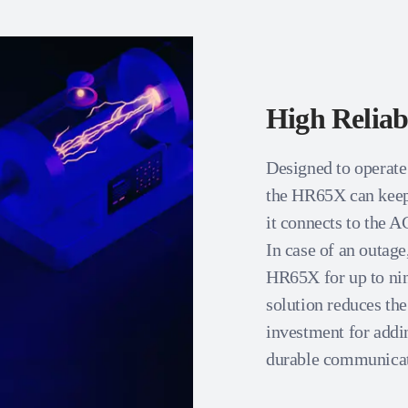
High Reliabi
Designed to operate
the HR65X can keep
it connects to the A
In case of an outage
HR65X for up to ni
solution reduces th
investment for add
durable communicati