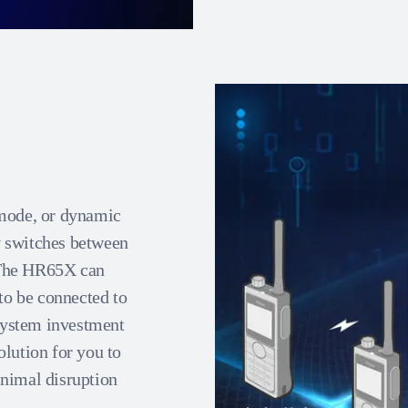
mode, or dynamic
y switches between
. The HR65X can
 to be connected to
system investment
solution for you to
inimal disruption