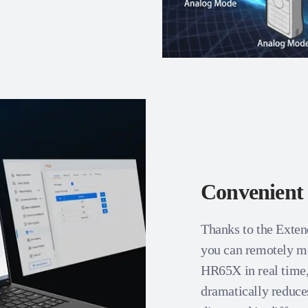
Convenien
Thanks to the Ext
you can remotely mo
HR65X in real time,
dramatically reduce