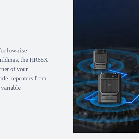
or low-rise
buildings, the HR65X
rner of your
model repeaters from
 variable