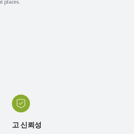
nt places.
고 신뢰성