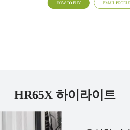
HOW TO BUY
EMAIL PRODU
HR65X 하이라이트