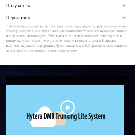
Получатель
Передатчик
* Изображения, характеристики, функции и аксессуары продукта, представленные на этой
странице, могут быть изменены в связи с постоянными технологическими обновлениями
и улучшениями производства. Чтобы убедиться в получении правильного продукта и
совместимых аксессуаров, перед заказом свяжитесь с отделом продаж Hytera для
получения актуальной информации. Hytera оставляет за собой право вносить изменения в
детали продукта без предварительного уведомления.