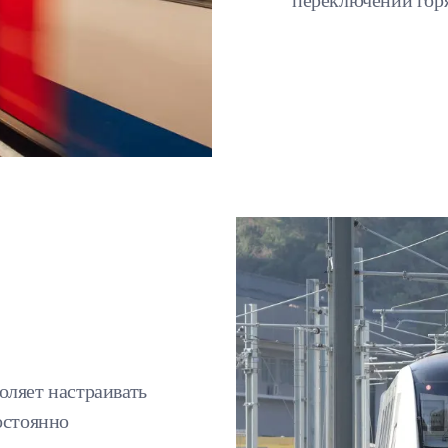
переключений горя
оляет настраивать
остоянно