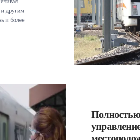
печивая
 и другим
ь и более
Полностью 
управление
местополож