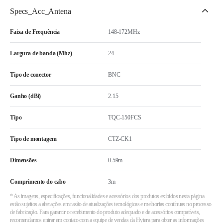
Specs_Acc_Antena
Faixa de Frequência
148-172MHz
Largura de banda (Mhz)
24
Tipo de conector
BNC
Ganho (dBi)
2.15
Tipo
TQC-150FCS
Tipo de montagem
CTZ-CK1
Dimensões
0.59m
Comprimento do cabo
3m
* As imagens, especificações, funcionalidades e acessórios dos produtos exibidos nesta página
estão sujeitos a alterações em razão de atualizações tecnológicas e melhorias contínuas no processo
de fabricação. Para garantir o recebimento do produto adequado e de acessórios compatíveis,
recomendamos entrar em contato com a equipe de vendas da Hytera para obter as informações