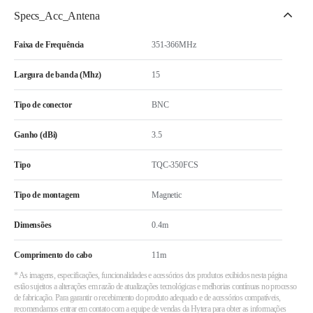
Specs_Acc_Antena
Faixa de Frequência
351-366MHz
Largura de banda (Mhz)
15
Tipo de conector
BNC
Ganho (dBi)
3.5
Tipo
TQC-350FCS
Tipo de montagem
Magnetic
Dimensões
0.4m
Comprimento do cabo
11m
* As imagens, especificações, funcionalidades e acessórios dos produtos exibidos nesta página
estão sujeitos a alterações em razão de atualizações tecnológicas e melhorias contínuas no processo
de fabricação. Para garantir o recebimento do produto adequado e de acessórios compatíveis,
recomendamos entrar em contato com a equipe de vendas da Hytera para obter as informações