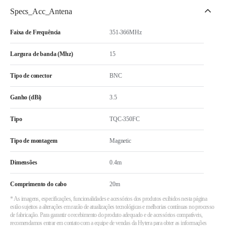
Specs_Acc_Antena
Faixa de Frequência
351-366MHz
Largura de banda (Mhz)
15
Tipo de conector
BNC
Ganho (dBi)
3.5
Tipo
TQC-350FC
Tipo de montagem
Magnetic
Dimensões
0.4m
Comprimento do cabo
20m
* As imagens, especificações, funcionalidades e acessórios dos produtos exibidos nesta página
estão sujeitos a alterações em razão de atualizações tecnológicas e melhorias contínuas no processo
de fabricação. Para garantir o recebimento do produto adequado e de acessórios compatíveis,
recomendamos entrar em contato com a equipe de vendas da Hytera para obter as informações