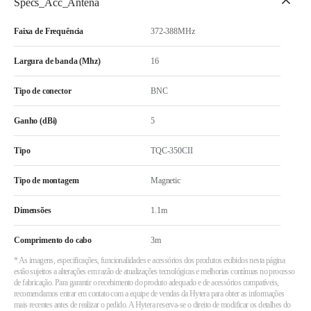
Specs_Acc_Antena
Faixa de Frequência
372-388MHz
Largura de banda (Mhz)
16
Tipo de conector
BNC
Ganho (dBi)
5
Tipo
TQC-350CII
Tipo de montagem
Magnetic
Dimensões
1.1m
Comprimento do cabo
3m
* As imagens, especificações, funcionalidades e acessórios dos produtos exibidos nesta página
estão sujeitos a alterações em razão de atualizações tecnológicas e melhorias contínuas no processo
de fabricação. Para garantir o recebimento do produto adequado e de acessórios compatíveis,
recomendamos entrar em contato com a equipe de vendas da Hytera para obter as informações
mais recentes antes de realizar o pedido. A Hytera reserva-se o direito de modificar os detalhes do