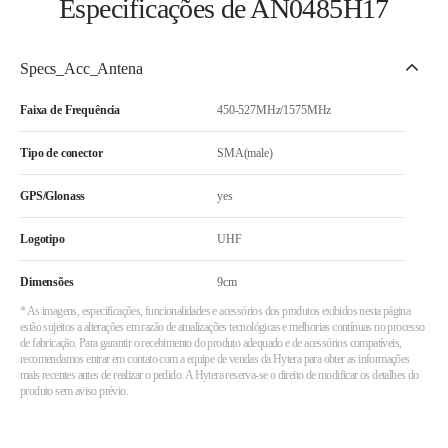
Especificações de AN0485H17
Specs_Acc_Antena
Faixa de Frequência
450-527MHz/1575MHz
Tipo de conector
SMA(male)
GPS/Glonass
yes
Logotipo
UHF
Dimensões
9cm
* As imagens, especificações, funcionalidades e acessórios dos produtos exibidos nesta página
estão sujeitos a alterações em razão de atualizações tecnológicas e melhorias contínuas no processo
de fabricação. Para garantir o recebimento do produto adequado e de acessórios compatíveis,
recomendamos entrar em contato com a equipe de vendas da Hytera para obter as informações
mais recentes antes de realizar o pedido. A Hytera reserva-se o direito de modificar os detalhes do
produto sem aviso prévio.