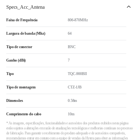
Specs_Acc_Antena
Faixa de Frequência
806-870MHz
Largura de banda (Mhz)
64
Tipo de conector
BNC
Ganho (dBi)
7
Tipo
TQC-900BII
Tipo de montagem
CTZ-1JB
Dimensões
0.58m
Comprimento do cabo
10m
* As imagens, especificações, funcionalidades e acessórios dos produtos exibidos nesta página
estão sujeitos a alterações em razão de atualizações tecnológicas e melhorias contínuas no processo
de fabricação. Para garantir o recebimento do produto adequado e de acessórios compatíveis,
recomendamos entrar em contato com a equipe de vendas da Hytera para obter as informações