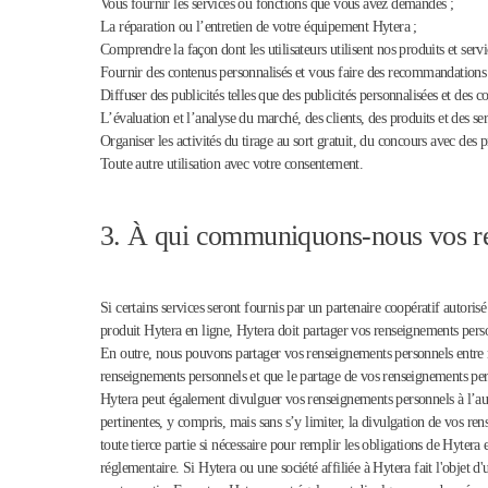
Vous fournir les services ou fonctions que vous avez demandés ;
La réparation ou l’entretien de votre équipement Hytera ;
Comprendre la façon dont les utilisateurs utilisent nos produits et serv
Fournir des contenus personnalisés et vous faire des recommandations en
Diffuser des publicités telles que des publicités personnalisées et des
L’évaluation et l’analyse du marché, des clients, des produits et des ser
Organiser les activités du tirage au sort gratuit, du concours avec des p
Toute autre utilisation avec votre consentement.
3. À qui communiquons-nous vos r
Si certains services seront fournis par un partenaire coopératif autor
produit Hytera en ligne, Hytera doit partager vos renseignements person
En outre, nous pouvons partager vos renseignements personnels entre n
renseignements personnels et que le partage de vos renseignements perso
Hytera peut également divulguer vos renseignements personnels à l’aut
pertinentes, y compris, mais sans s’y limiter, la divulgation de vos r
toute tierce partie si nécessaire pour remplir les obligations de Hytera
réglementaire. Si Hytera ou une société affiliée à Hytera fait l'objet d