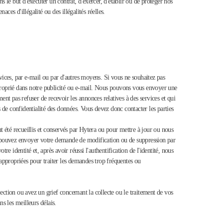
le but d'exécuter un contrat, d'exercer, d'établir ou de protéger nos
ces d'illégalité ou des illégalités réelles.
ices, par e-mail ou par d'autres moyens. Si vous ne souhaitez pas
approprié dans notre publicité ou e-mail. Nous pouvons vous envoyer une
nt pas refuser de recevoir les annonces relatives à des services et qui
s de confidentialité des données. Vous devez donc contacter les parties
 été recueillis et conservés par Hytera ou pour mettre à jour ou nous
s pouvez envoyer votre demande de modification ou de suppression par
e identité et, après avoir réussi l'authentification de l'identité, nous
ppropriées pour traiter les demandes trop fréquentes ou
ection ou avez un grief concernant la collecte ou le traitement de vos
ns les meilleurs délais.