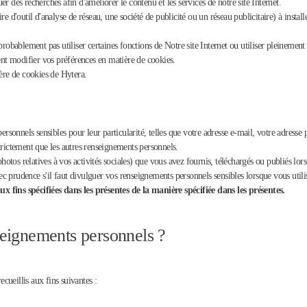
uer des recherches afin d'améliorer le contenu et les services de notre site Internet.
e d'outil d'analyse de réseau, une société de publicité ou un réseau publicitaire) à instal
probablement pas utiliser certaines fonctions de Notre site Internet ou utiliser pleinement
t modifier vos préférences en matière de cookies.
ière de cookies de Hytera.
sonnels sensibles pour leur particularité, telles que votre adresse e-mail, votre adress
trictement que les autres renseignements personnels.
photos relatives à vos activités sociales) que vous avez fournis, téléchargés ou publiés lor
 prudence s'il faut divulguer vos renseignements personnels sensibles lorsque vous utilis
x fins spécifiées dans les présentes de la manière spécifiée dans les présentes.
seignements personnels ?
ueillis aux fins suivantes :