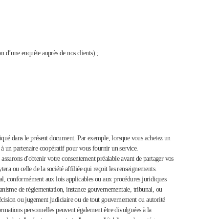
ion d’une enquête auprès de nos clients) ;
indiqué dans le présent document. Par exemple, lorsque vous achetez un
 à un partenaire coopératif pour vous fournir un service.
 assurons d'obtenir votre consentement préalable avant de partager vos
ra ou celle de la société affiliée qui reçoit les renseignements.
tal, conformément aux lois applicables ou aux procédures juridiques
rganisme de réglementation, instance gouvernementale, tribunal, ou
e décision ou jugement judiciaire ou de tout gouvernement ou autorité
nformations personnelles peuvent également être divulguées à la