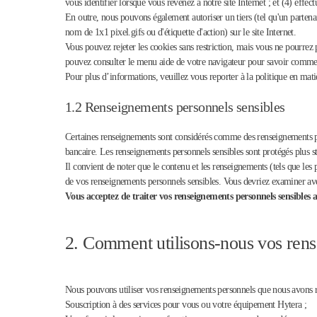
vous identifier lorsque vous revenez à notre site Internet ; et (4) effect
En outre, nous pouvons également autoriser un tiers (tel qu'un partenair
nom de 1x1 pixel.gifs ou d'étiquette d'action) sur le site Internet.
Vous pouvez rejeter les cookies sans restriction, mais vous ne pourrez 
pouvez consulter le menu aide de votre navigateur pour savoir commen
Pour plus d’informations, veuillez vous reporter à la politique en mat
1.2 Renseignements personnels sensibles
Certaines renseignements sont considérés comme des renseignements per
bancaire. Les renseignements personnels sensibles sont protégés plus s
Il convient de noter que le contenu et les renseignements (tels que les 
de vos renseignements personnels sensibles. Vous devriez examiner avec
Vous acceptez de traiter vos renseignements personnels sensibles au
2. Comment utilisons-nous vos ren
Nous pouvons utiliser vos renseignements personnels que nous avons rec
Souscription à des services pour vous ou votre équipement Hytera ;