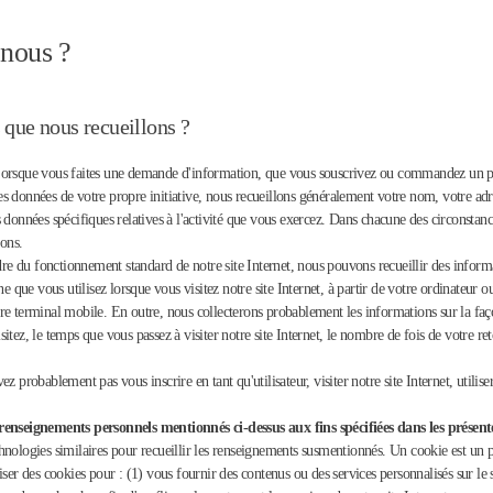
-nous ?
 que nous recueillons ?
Lorsque vous faites une demande d'information, que vous souscrivez ou commandez un pr
 données de votre propre initiative, nous recueillons généralement votre nom, votre adres
 données spécifiques relatives à l'activité que vous exercez. Dans chacune des circonsta
tons.
du fonctionnement standard de notre site Internet, nous pouvons recueillir des informati
 que vous utilisez lorsque vous visitez notre site Internet, à partir de votre ordinateur ou
e terminal mobile. En outre, nous collecterons probablement les informations sur la façon
isitez, le temps que vous passez à visiter notre site Internet, le nombre de fois de votre re
probablement pas vous inscrire en tant qu'utilisateur, visiter notre site Internet, utiliser
nseignements personnels mentionnés ci-dessus aux fins spécifiées dans les présente
ologies similaires pour recueillir les renseignements susmentionnés. Un cookie est un pet
r des cookies pour : (1) vous fournir des contenus ou des services personnalisés sur le site 