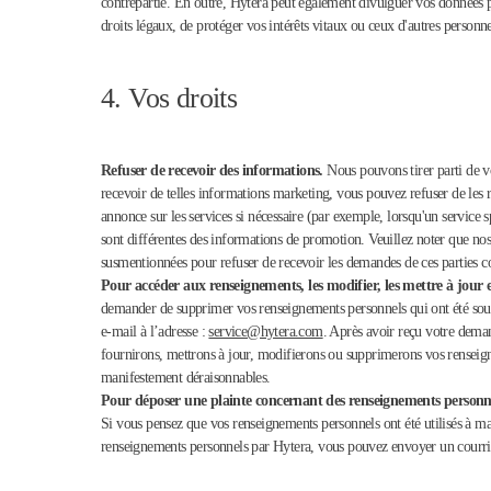
contrepartie. En outre, Hytera peut également divulguer vos données pe
droits légaux, de protéger vos intérêts vitaux ou ceux d'autres personne
4. Vos droits
Refuser de recevoir des informations.
Nous pouvons tirer parti de v
recevoir de telles informations marketing, vous pouvez refuser de les 
annonce sur les services si nécessaire (par exemple, lorsqu'un service
sont différentes des informations de promotion. Veuillez noter que nos s
susmentionnées pour refuser de recevoir les demandes de ces parties c
Pour accéder aux renseignements, les modifier, les mettre à jour 
demander de supprimer vos renseignements personnels qui ont été soum
e-mail à l’adresse :
service@hytera.com
. Après avoir reçu votre demand
fournirons, mettrons à jour, modifierons ou supprimerons vos renseig
manifestement déraisonnables.
Pour déposer une plainte concernant des renseignements personn
Si vous pensez que vos renseignements personnels ont été utilisés à mau
renseignements personnels par Hytera, vous pouvez envoyer un courrie