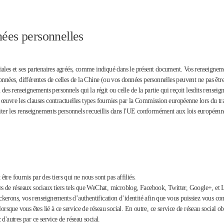
nées personnelles
ales et ses partenaires agréés, comme indiqué dans le présent document. Vos renseignement
onnées, différentes de celles de la Chine (ou vos données personnelles peuvent ne pas êtr
 des renseignements personnels qui la régit ou celle de la partie qui reçoit lesdits rense
œuvre les clauses contractuelles types fournies par la Commission européenne lors du tran
aiter les renseignements personnels recueillis dans l'UE conformément aux lois européenne
être fournis par des tiers qui ne nous sont pas affiliés.
s de réseaux sociaux tiers tels que WeChat, microblog, Facebook, Twitter, Google+, et Li
tockerons, vos renseignements d’authentification d’identité afin que vous puissiez vous co
orsque vous êtes lié à ce service de réseau social. En outre, ce service de réseau social o
d'autres par ce service de réseau social.