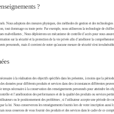
enseignements ?
nnels. Nous adoptons des mesures physiques, des méthodes de gestion et des technologies
ation, tout dommage ou toute perte. Par exemple, nous utiliserons la technologie de chiff
ues malveillantes ; Nous déploierons un mécanisme de contrôle d’accès pour nous assurer
rmation sur la sécurité et la protection de la vie privée afin d’améliorer la compréhensi
ts personnels, mais il convient de noter qu'aucune mesure de sécurité n'est invulnérabl
nées
essaire à la réalisation des objectifs spécifiés dans les présentes, à moins que la pério
es données pour différents produits et services dans des circonstances différentes peuve
 le temps nécessaire à la conservation des renseignements personnels pour atteindre les o
ontrôle et l’amélioration des performances et de la qualité des produits ou services perti
tilisateurs ou le positionnement des problèmes ; si l’utilisateur accepte une période de co
u par la loi. Nous conserverons les renseignements fournis lors de votre inscription aussi
is nous cesserons de vous fournir des produits et des services dans le cadre de ce compt