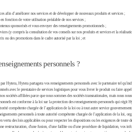
ices afin d’améliorer nos services et de développer de nouveaux produits et services ;
 fonction de votre utilisation préalable de nos services ;
 contenus sponsorisés et vous envoyer des renseignements promotionnels ;
vices (y compris la consultation de vos conseils sur nos produits et services et la réalisat
rix ou des promotions dans le cadre autorisé par la loi ; et
enseignements personnels ?
isé par Hytera, Hytera partagera vos renseignements personnels avec le partenaire tel qu'
nels avec le prestataire de services logistiques pour vous livrer le produit ou faire appel
os sociétés affiliées parce que nous sommes des sociétés transnationales, mais nous nous
nnels est conforme à la loi sur la protection des renseignements personnels qui régit Hyte
orité compétente chargée de l’application de la loi ou à tout autre service gouvernemen
enseignements personnels à toute autorité compétente chargée de l’application de la loi, o
 en vertu des lois applicables ou pour respecter les dispositions ou les exigences de tout
'une restructuration, d'une fusion, d'une faillite ou d'une procédure de liquidation, vos i