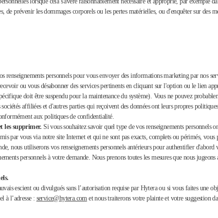
rsonnelles lorsque cela s'avère raisonnablement nécessaire et approprié, par exemple dans 
s, de prévenir les dommages corporels ou les pertes matérielles, ou d'enquêter sur des mena
os renseignements personnels pour vous envoyer des informations marketing par nos serv
recevoir ou vous désabonner des services pertinents en cliquant sur l'option ou le lien 
 spécifique doit être suspendu pour la maintenance du système). Vous ne pouvez probableme
ociétés affiliées et d'autres parties qui reçoivent des données ont leurs propres politique
onformément aux politiques de confidentialité.
et les supprimer.
Si vous souhaitez savoir quel type de vos renseignements personnels ont
is par vous via notre site Internet et qui ne sont pas exacts, complets ou périmés, vou
e, nous utiliserons vos renseignements personnels antérieurs pour authentifier d'abord votr
nements personnels à votre demande. Nous prenons toutes les mesures que nous jugeons a
els.
vais escient ou divulgués sans l’autorisation requise par Hytera ou si vous faites une obj
l à l’adresse :
service@hytera.com
et nous traiterons votre plainte et votre suggestion da