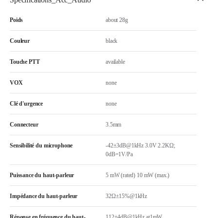
Poids
about 28g
Couleur
black
Touche PTT
available
VOX
none
Clé d'urgence
none
Connecteur
3.5mm
Sensibilité du microphone
-42±3dB@1kHz 3.0V 2.2KΩ;
0dB=1V/Pa
Puissance du haut-parleur
5 mW (rated) 10 mW (max.)
Impédance du haut-parleur
32Ω±15%@1kHz
Réponse en fréquence du haut-
112±4dB@1kHz at1mW