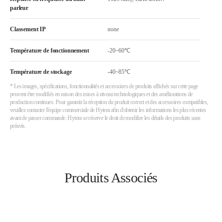
parleur
Classement IP
none
Température de fonctionnement
-20~60℃
Température de stockage
-40~85℃
* Les images, spécifications, fonctionnalités et accessoires de produits affichés sur cette page
peuvent être modifiés en raison des mises à niveau technologiques et des améliorations de
production continues. Pour garantir la réception du produit correct et des accessoires compatibles,
veuillez contacter l'équipe commerciale de Hytera afin d'obtenir les informations les plus récentes
avant de passer commande. Hytera se réserve le droit de modifier les détails des produits sans
préavis.
Produits Associés