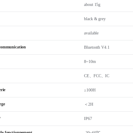
about 15g
black & grey
available
 communication
Bluetooth V4.1
8~10m
CE、FCC、IC
erie
≥100H
rge
＜2H
P
IP67
de fonctionnement
-20~60℃