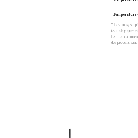
Température 
* Les images, spé
technologiques et
l'équipe commerci
des produits sans