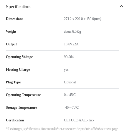
Specifications
Dimensions
271.2 x 220.0 x 150.0(mm)
Weight
about 6.5Kg
Output
13.6V22A
Operating Voltage
90-264
Floating Charge
yes
Plug Type
Optional
Operating Temperature
0～45℃
Storage Temperature
-40～70℃
Certification
CE,FCC,SAA,C-Tick
* Les images, spécifications, fonctionnalités et accessoires de produits affichés sur cette page