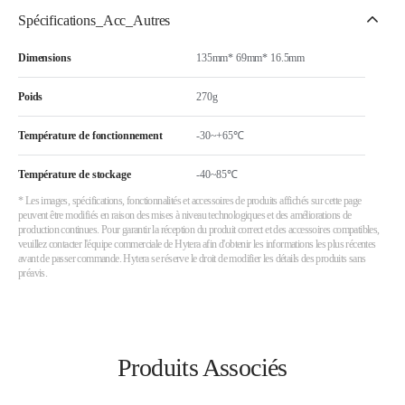
Spécifications_Acc_Autres
Dimensions
135mm* 69mm* 16.5mm
Poids
270g
Température de fonctionnement
-30~+65℃
Température de stockage
-40~85℃
* Les images, spécifications, fonctionnalités et accessoires de produits affichés sur cette page
peuvent être modifiés en raison des mises à niveau technologiques et des améliorations de
production continues. Pour garantir la réception du produit correct et des accessoires compatibles,
veuillez contacter l'équipe commerciale de Hytera afin d'obtenir les informations les plus récentes
avant de passer commande. Hytera se réserve le droit de modifier les détails des produits sans
préavis.
Produits Associés