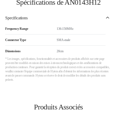
Spécifications de AN0143H12
Specifications
Frequency Range
136-150MHz
Connector Type
SMA-male
Dimensions
20cm
* Les images, spécifications, fonctionnalités et accessoires de produits affichés sur cette page
peuvent être modifiés en raison des mises à niveau technologiques et des améliorations de
production continues. Pour garantir la réception du produit correct et des accessoires compatibles,
veuillez contacter l'équipe commerciale de Hytera afin d'obtenir les informations les plus récentes
avant de passer commande. Hytera se réserve le droit de modifier les détails des produits sans
préavis.
Produits Associés