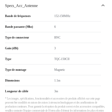
Specs_Acc_Antenne
Bande de fréquences
152-158MHz
Bande passante (Mhz)
6
Type de connecteur
BNC
Gain (dBi)
3
Type
TQC-150CII
Type de montage
Magnetic
Dimensions
1.1m
Longueur de câble
3m
* Les images, spécifications, fonctionnalités et accessoires de produits affichés sur cette page
peuvent être modifiés en raison des mises à niveau technologiques et des améliorations de
production continues. Pour garantir la réception du produit correct et des accessoires compatibles,
veuillez contacter l'équipe commerciale de Hytera afin d'obtenir les informations les plus récentes