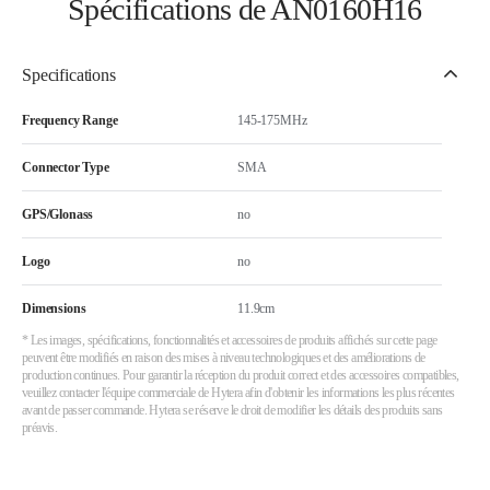
Spécifications de AN0160H16
Specifications
Frequency Range
145-175MHz
Connector Type
SMA
GPS/Glonass
no
Logo
no
Dimensions
11.9cm
* Les images, spécifications, fonctionnalités et accessoires de produits affichés sur cette page
peuvent être modifiés en raison des mises à niveau technologiques et des améliorations de
production continues. Pour garantir la réception du produit correct et des accessoires compatibles,
veuillez contacter l'équipe commerciale de Hytera afin d'obtenir les informations les plus récentes
avant de passer commande. Hytera se réserve le droit de modifier les détails des produits sans
préavis.