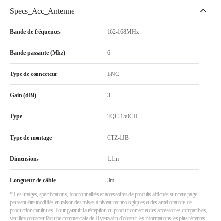
Specs_Acc_Antenne
Bande de fréquences
162-168MHz
Bande passante (Mhz)
6
Type de connecteur
BNC
Gain (dBi)
3
Type
TQC-150CII
Type de montage
CTZ-1JB
Dimensions
1.1m
Longueur de câble
3m
* Les images, spécifications, fonctionnalités et accessoires de produits affichés sur cette page
peuvent être modifiés en raison des mises à niveau technologiques et des améliorations de
production continues. Pour garantir la réception du produit correct et des accessoires compatibles,
veuillez contacter l'équipe commerciale de Hytera afin d'obtenir les informations les plus récentes