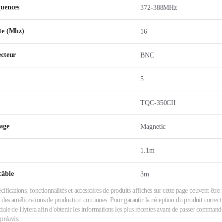
quences
372-388MHz
te (Mhz)
16
ecteur
BNC
5
TQC-350CII
age
Magnetic
1.1m
câble
3m
cifications, fonctionnalités et accessoires de produits affichés sur cette page peuvent êtr
 des améliorations de production continues. Pour garantir la réception du produit correct 
ale de Hytera afin d'obtenir les informations les plus récentes avant de passer commande.
 préavis.