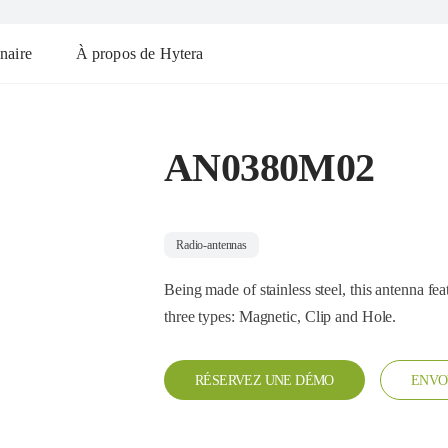
naire
À propos de Hytera
AN0380M02
Radio-antennas
Being made of stainless steel, this antenna fea
three types: Magnetic, Clip and Hole.
RÉSERVEZ UNE DÉMO
ENVO