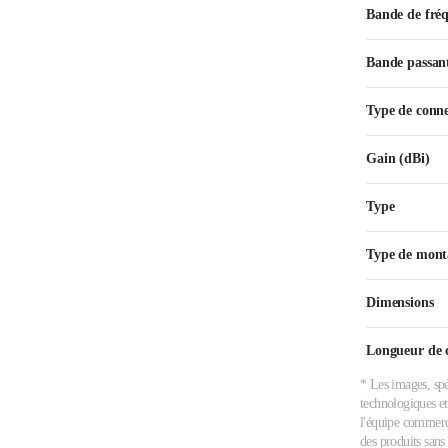
Bande de fré
Bande passan
Type de conn
Gain (dBi)
Type
Type de mont
Dimensions
Longueur de 
* Les images, spé
technologiques et
l'équipe commerci
des produits sans