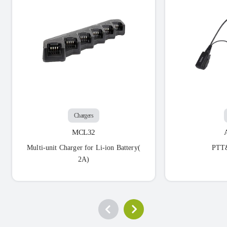
Chargers
MCL32
Multi-unit Charger for Li-ion Battery(
PTT
2A)