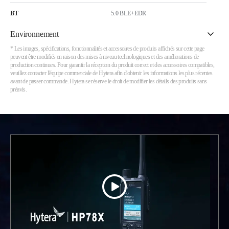
BT
5.0 BLE+EDR
Environnement
* Les images, spécifications, fonctionnalités et accessoires de produits affichés sur cette page
peuvent être modifiés en raison des mises à niveau technologiques et des améliorations de
production continues. Pour garantir la réception du produit correct et des accessoires compatibles,
veuillez contacter l'équipe commerciale de Hytera afin d'obtenir les informations les plus récentes
avant de passer commande. Hytera se réserve le droit de modifier les détails des produits sans
préavis.