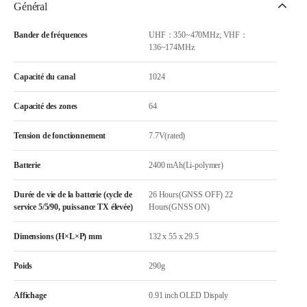
Général
Bander de fréquences
UHF：350~470MHz; VHF：
136~174MHz
Capacité du canal
1024
Capacité des zones
64
Tension de fonctionnement
7.7V(rated)
Batterie
2400 mAh(Li-polymer)
Durée de vie de la batterie (cycle de
26 Hours(GNSS OFF) 22
service 5/5/90, puissance TX élevée)
Hours(GNSS ON)
Dimensions (H×L×P) mm
132 x 55 x 29.5
Poids
290g
Affichage
0.91 inch OLED Dispaly