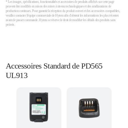
* Les images, spécifications, fonctionnalités et accessoires de produits affichés sur cette page
peuvent être modifiés en raison des mises à niveau technologiques et des améliorations de
production continues. Pour garantir la réception du produit correct et des accessoires compatibles,
veuillez contacter l'équipe commerciale de Hytera afin d'obtenir les informations les plus récentes
avant de passer commande. Hytera se réserve le droit de modifier les détails des produits sans
préavis.
Accessoires Standard de PD565
UL913