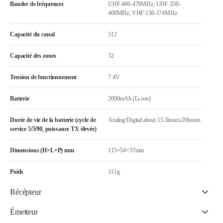
Bander de fréquences
UHF:400-470MHz; UHF:350-
400MHz; VHF:136-174MHz
Capacité du canal
512
Capacité des zones
32
Tension de fonctionnement
7.4V
Batterie
2000mAh (Li-ion)
Durée de vie de la batterie (cycle de
Analog/Digital:about 15.3hours/20hours
service 5/5/90, puissance TX élevée)
Dimensions (H×L×P) mm
115×54×37mm
Poids
311g
Récépteur
Émetteur