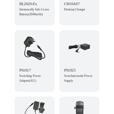
BL2020-Ex
CH10A07
Intrinsically Safe Li-ion
Desktop Charger
Battery(2000mAh)
PS1017
PS1025
Switching Power
Switched-mode Power
Adapter(AU)
Supply